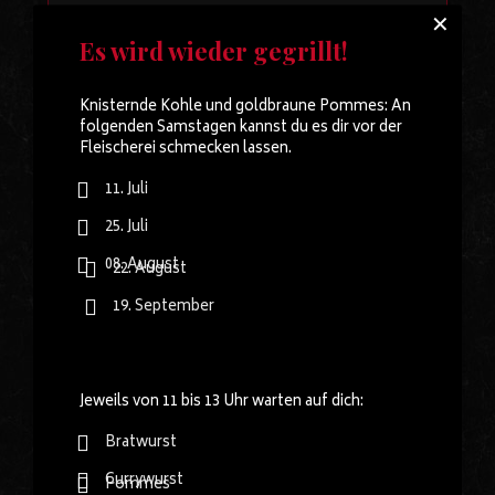
✕
Es wird wieder gegrillt!
Knisternde Kohle und goldbraune Pommes: An
folgenden Samstagen kannst du es dir vor der
Fleischerei schmecken lassen.
11. Juli
25. Juli
08. August
22. August
19. September
Jeweils von 11 bis 13 Uhr warten auf dich:
Adressen
Hauptgeschäft
Bratwurst
Hauptstraße 69
Currywurst
Pommes