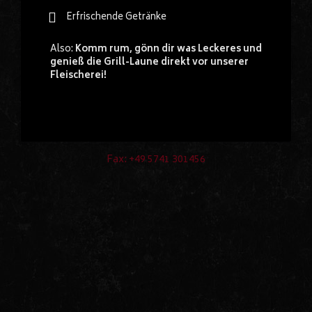
32312 Lübbecke
Erfrischende Getränke
Also:
Komm rum, gönn dir was Leckeres und
genieß die Grill-Laune direkt vor unserer
Kontakt
Fleischerei!
Lübbecke
Telefonnummer: +49 5741 9276
E-Mail:
info@fleischereireinkoester.de
Fax: +49 5741 301456