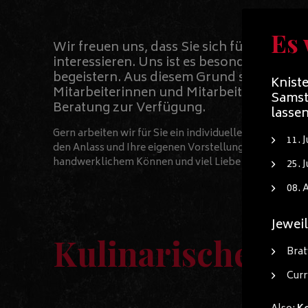
Es 
Wir freuen uns, dass Sie sich für unseren 
interessieren. Uns ist es besonders wichti
begeistern. Aus diesem Grund stehen Ihn
Knist
Mitarbeiterinnen und Mitarbeiter immer f
Samst
Beratung zur Verfügung.
lassen
Gern arbeiten wir für Sie ein individuelles Angebot au
11. J
den Anlass und Ihre eigenen Vorstellungen. Alle Geri
handwerklichem Können und viel Liebe zubereitet.
25. J
08. 
Jeweil
Kulinarische Vie
Brat
Curr