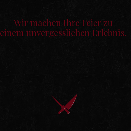
Wir machen Ihre Feier zu
einem unvergesslichen Erlebnis.