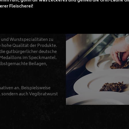
mm rum, gönn dir was Leckeres und genieß die Grill-Laune di
erer Fleischerei!
en von ausgewählten
n viele Jahre
 und Wurstspezialitäten zu
e hohe Qualität der Produkte.
 die gutbürgerlicher deutsche
u Medaillons im Speckmantel.
elbstgemachte Beilagen,
ativen an. Beispielsweise
st, sondern auch Vegibratwurst