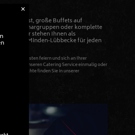
✕
im Sportfest, große Buffets auf
g von Seminargruppen oder komplette
sfeier – wir stehen Ihnen als
en
 Service in Minden-Lübbecke für jeden
en
 mit Ihren Gästen feiern und sich an Ihrer
 Sie können unseren Catering Service einmalig oder
hselnde Gerichte finden Sie in unserer