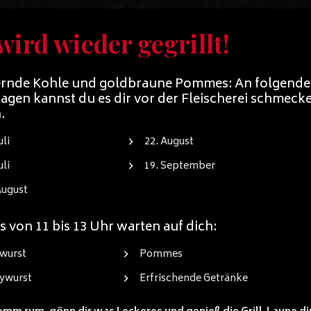
wird wieder gegrillt!
Partyservice
Egal ob kleine Snacks be
g, Sie von Anfang an zu
Hochzeiten, Verpflegun
en unsere
Menüs für die Geburtstag
ernde Kohle und goldbraune Pommes: An folgend
ür eine persönliche
professioneller Catering
agen kannst du es dir vor der Fleischerei schmeck
Anlass zur Verfügung.
.
s – natürlich abgestimmt auf
Wir möchten, dass Sie entspannt
uli
22. August
chte werden von uns mit
Veranstaltung erfreuen können.
regelmäßig nutzen. Täglich wec
uli
19. September
Wochenkarte
.
August
s von 11 bis 13 Uhr warten auf dich:
lfalt
wurst
Pommes
ywurst
Erfrischende Getränke