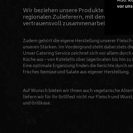
Also:
Ko
vor uns
Wir beziehen unsere Produkte und Zutat
regionalen Zulieferern, mit denen wir scho
vertrauensvoll zusammenarbeiten.
Zudem gehört die eigene Herstellung unserer Fleisch-
unseren Stärken. Im Vordergrund steht dabei stets di
Unser Catering Service zeichnet sich vor allem durch
Küche aus – von Koteletts über Jägerbraten bis hin z
Eine optimale Ergänzung finden die Gerichte durch s
frisches Gemüse und Salate aus eigener Herstellung.
Auf Wunsch bieten wir Ihnen auch vegetarische Altern
liefern wir für Ihr Grillfest nicht nur Fleisch und Wur
und Grillkäse.